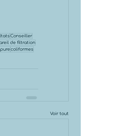
ltats
Conseiller
reil de filtration
pure
coliformes
Voir tout