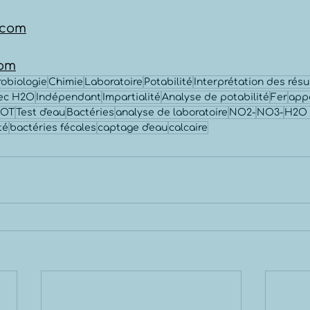
.com
com
robiologie
Chimie
Laboratoire
Potabilité
Interprétation des résu
ec H2O
Indépendant
Impartialité
Analyse de potabilité
Fer
appa
OT
Test d'eau
Bactéries
analyse de laboratoire
NO2-
NO3-
H2O 
té
bactéries fécales
captage d'eau
calcaire