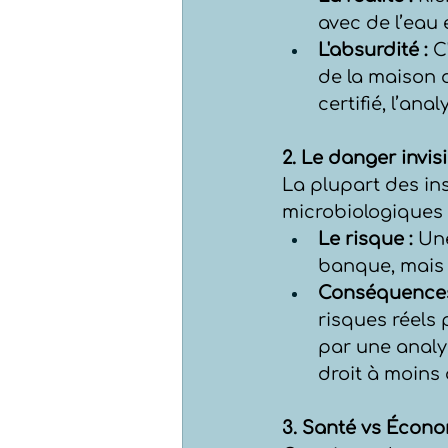
avec de l’eau 
L'absurdité :
 C
de la maison d
certifié, l’ana
2. Le danger invis
La plupart des in
microbiologiques (
Le risque :
 Un
banque, mais 
Conséquences
risques réels 
par une analys
droit à moins
3. Santé vs Écono