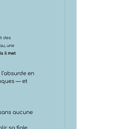
nt des 
au, une 
s il met 
 l’absurde en 
anques — et 
 sans aucune 
r sa fiole 