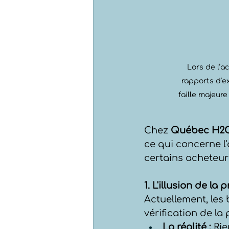
Lors de l’a
rapports d’ex
faille majeure 
Chez 
Québec H2
ce qui concerne l'
certains acheteurs
1. L'illusion de la
Actuellement, les
vérification de la
La réalité :
 Ri