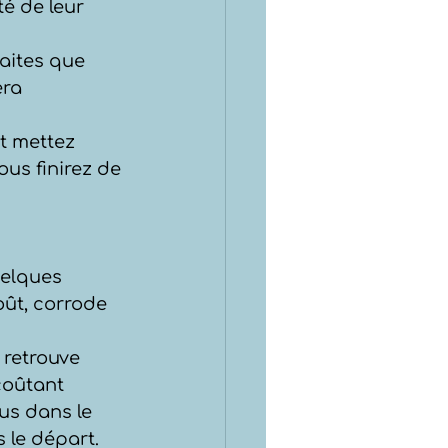
é de leur 
aites que 
era 
 mettez 
us finirez de 
uelques 
oût, corrode 
 retrouve 
coûtant 
us dans le 
 le départ.