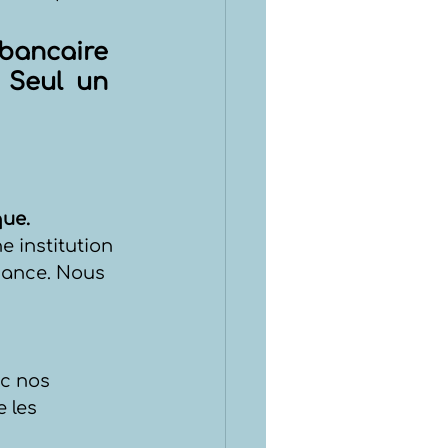
bancaire 
 Seul un 
que.
 institution 
iance. Nous 
c nos 
 les 