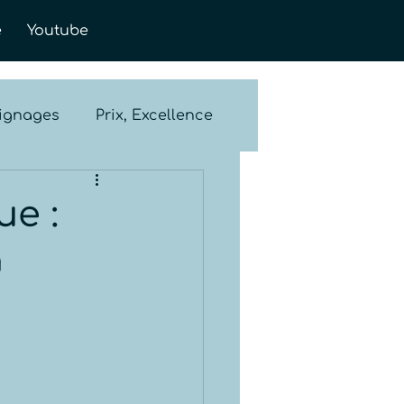
e
Youtube
ignages
Prix, Excellence
e :
à