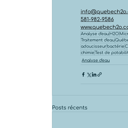
info@quebech2o
581-982-9586
www.quebech2o.
Analyse d'eau
H2O
Mic
Traitement d'eau
Québ
adoucisseur
bactérie
C
chimie
Test de potabili
Analyse d'eau
Posts récents