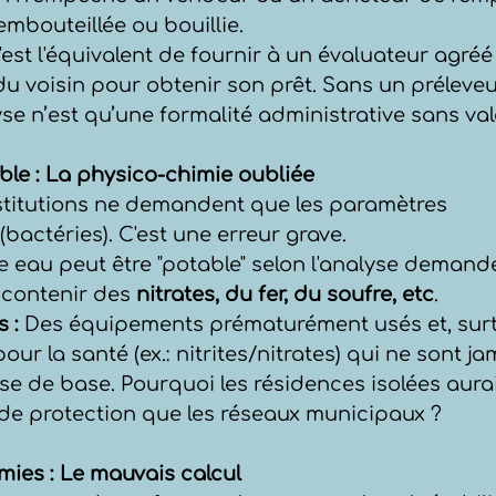
embouteillée ou bouillie.
'est l'équivalent de fournir à un évaluateur agréé
u voisin pour obtenir son prêt. Sans un préleveu
lyse n’est qu’une formalité administrative sans val
ible : La physico-chimie oubliée
stitutions ne demandent que les paramètres 
bactéries). C'est une erreur grave.
e eau peut être "potable" selon l'analyse demandé
contenir des 
nitrates, du fer, du soufre, etc
.
 :
 Des équipements prématurément usés et, surt
pour la santé (ex.: nitrites/nitrates) qui ne sont j
e de base. Pourquoi les résidences isolées aurai
 de protection que les réseaux municipaux ?
mies : Le mauvais calcul