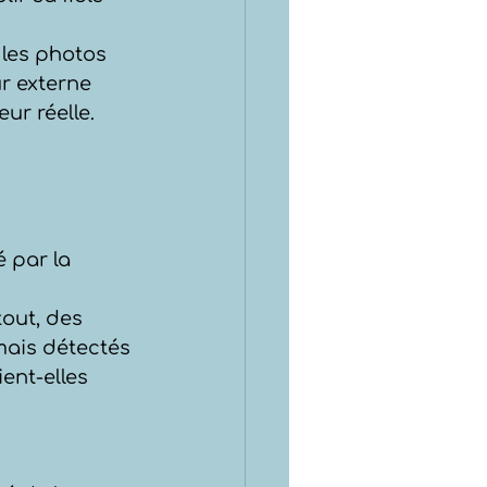
 les photos 
r externe 
eur réelle.
 par la 
out, des 
amais détectés 
ent-elles 