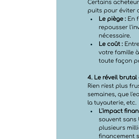
Certains acheteurs
puits pour éviter 
Le piège :
 En 
repousser l'in
nécessaire.
Le coût :
 Entr
votre famille 
toute façon pa
4. Le réveil brutal
Rien n'est plus fr
semaines, que l'ea
la tuyauterie, etc.
L'impact financ
souvent sans 
plusieurs mill
financement si