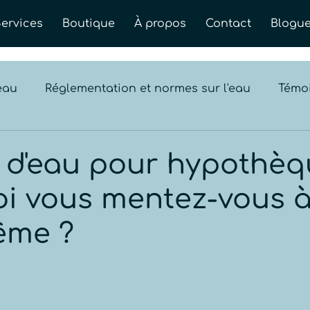
Services
Boutique
À propos
Contact
Blogu
eau
Réglementation et normes sur l'eau
Témo
 d'eau pour hypothèqu
i vous mentez-vous 
ême ?