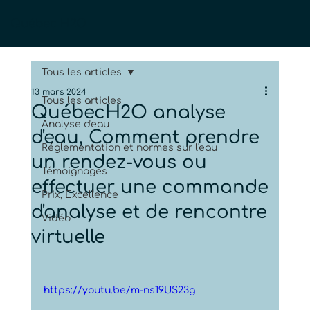
Québec H2O
Tous les articles
13 mars 2024
Tous les articles
QuébecH2O analyse
Analyse d'eau
d'eau, Comment prendre
Réglementation et normes sur l'eau
un rendez-vous ou
Témoignages
effectuer une commande
Prix, Excellence
d'analyse et de rencontre
Vidéo
virtuelle
https://youtu.be/m-ns19US23g