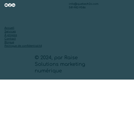
info@quebech2o.com
581-982-9586
Accueil
Services
À propos
Contact
Blogue
Politique de confidentialité
© 2024, par Raise
Solutions marketing
numérique