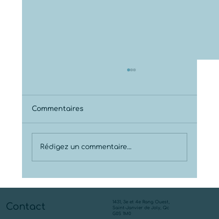
Commentaires
Rédigez un commentaire...
Nouveau puits ou traitement d'eau?
1431, 3e et 4e Rang Ouest,
Contact
Saint-Janvier de Joly, Qc
G0S 1M0