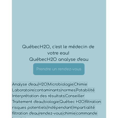
QuébecH2O, c'est le médecin de 
votre eau! 
QuébecH2O analyse d'eau
Prendre un rendez-vous
Analyse d'eau
H2O
Microbiologie
Chimie
Laboratoire
contaminants
normes
Potabilité
Interprétation des résultats
Conseiller
Traitement d'eau
biologie
Québec H2O
filtration
risques potentiels
Indépendant
Impartialité
filtration d'eau
rendez-vous
chimie
commande