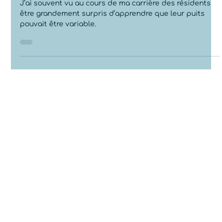
d'eau varie?
J’ai souvent vu au cours de ma carrière des résidents
être grandement surpris d’apprendre que leur puits
pouvait être variable.
Retour à la page d'accueil
1431, 3e et 4e Rang Ouest,
Contact
Saint-Janvier de Joly, Qc
G0S 1M0
info@quebech2o.com
581-982-9586
Accueil
Services
À propos
Contact
Blogue