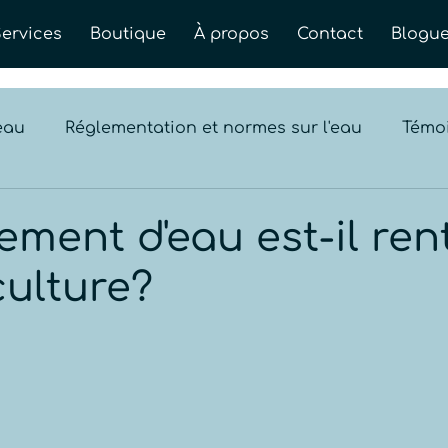
Services
Boutique
À propos
Contact
Blogu
eau
Réglementation et normes sur l'eau
Témo
ement d'eau est-il ren
culture?