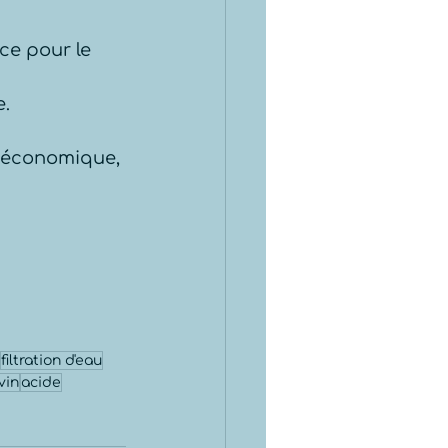
ace pour le 
e.
t économique, 
filtration d'eau
vin
acide