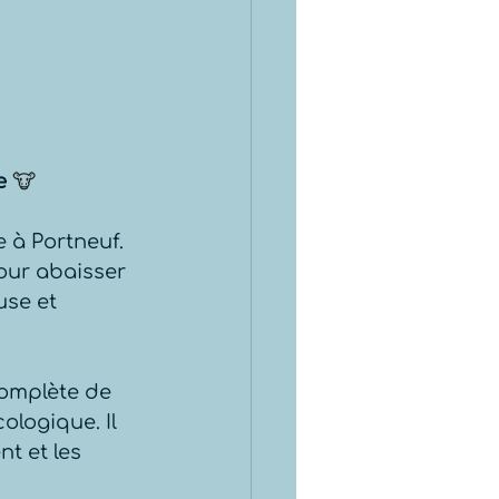
e
 🐮
e à Portneuf.
pour abaisser 
use et 
complète de 
logique. Il 
nt et les 