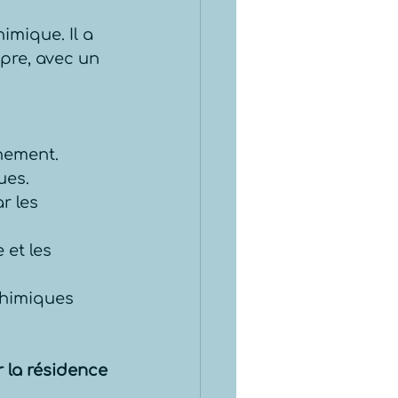
mique. Il a 
pre, avec un 
nnement.
es.  
r les 
 et les 
chimiques 
r la résidence 