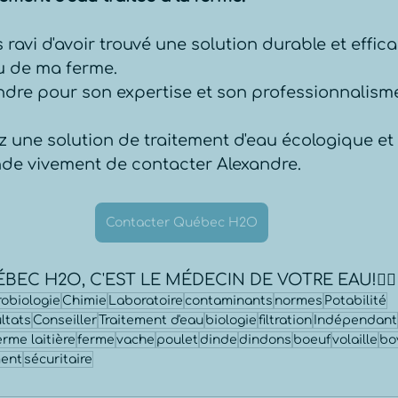
s ravi d'avoir trouvé une solution durable et effic
au de ma ferme.
ndre pour son expertise et son professionnalism
z une solution de traitement d'eau écologique e
de vivement de contacter Alexandre.
Contacter Québec H2O
BEC H2O, C'EST LE MÉDECIN DE VOTRE EAU!👨‍⚕️
robiologie
Chimie
Laboratoire
contaminants
normes
Potabilité
ltats
Conseiller
Traitement d'eau
biologie
filtration
Indépendant
rme laitière
ferme
vache
poulet
dinde
dindons
boeuf
volaille
bo
ment
sécuritaire