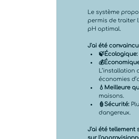
Le système propos
permis de traiter 
pH optimal.
J'ai été convaincu
🍃Écologique:
💰Économique
L’installatio
économies d’a
💧Meilleure qu
maisons.
👮Sécurité:
 Pl
dangereux.
J'ai été tellement
sur l'approvisionn