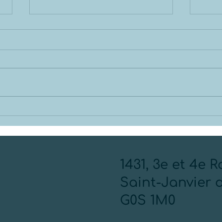
Votre appareil de
Votr
filtration d'eau est-il
les 
vraiment désuet?🤔
vos
1431, 3e et 4e 
Saint-Janvier 
G0S 1M0