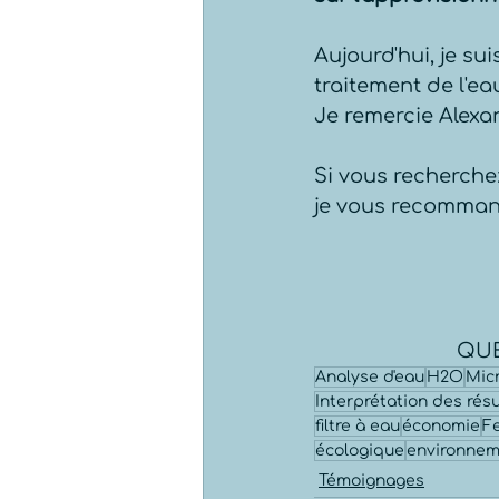
Aujourd'hui, je sui
traitement de l'e
Je remercie Alexa
Si vous recherche
je vous recomman
QUÉ
Analyse d'eau
H2O
Mic
Interprétation des résu
filtre à eau
économie
Fe
écologique
environne
Témoignages