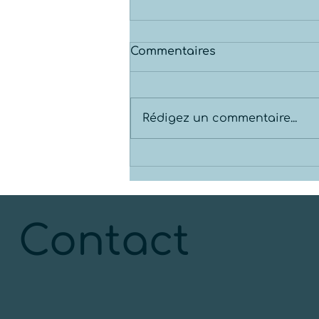
Commentaires
Rédigez un commentaire...
Puits artésien: bien
évaluer notre situation
pour respecter les
normes et ne pas
dépenser inutilement!🏡
Contact