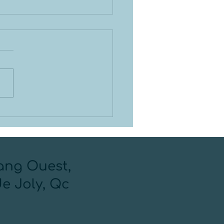
e eau respecte-elle
normes pour vous et
 équipements?
Rang Ouest,
de Joly, Qc